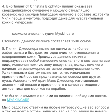
4. БиоПилинг от Christina Biophyto- пилинг оказывает
сверхделикатное очищение и мощную стимуляцию
кровеносных сосудов благодаря наличию в составе экстракта
Чили перца и ментола, подходит даже для чувствительной
кожи с куперозом.
космологическая студия Myskincare
Стоимость данного пилинга составляет 1500 сомов.
5. Пилинг Джесснера является одним из наиболее
эффективных и быстрых методов очистки, омоложения и
оздоровления кожи. Процедура данного пилинга
подразумевает собой нанесение специального состава на все
лицо, исключая нежную зону вокруг глаз, вследствие чего
начинается равномерное активное отшелушивание кожи.
Удивительным фактом является то, что изначально
применяемый состав предназначался совсем для других
нужд. Американский врач Макс Джесснер изготавливал
аналогичный лосьон и применял его в качестве мощного
антисептика для моряков на корабле.
Что бы ознакомится с ценами на пилинги необходимо нажать
на
MYSKINCARE
Мы с радостью ответим на любые интересующие вас вопросы
а так же всегда готовы записать вас на процедуру по номеру