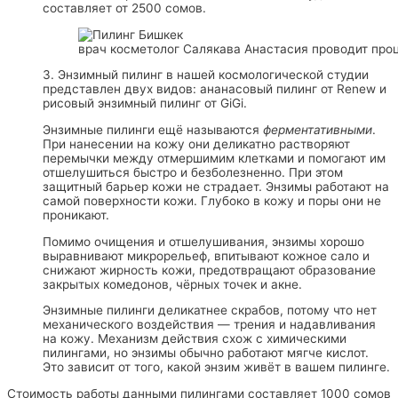
составляет от 2500 сомов.
врач косметолог Салякава Анастасия проводит пр
3. Энзимный пилинг в нашей космологической студии
представлен двух видов: ананасовый пилинг от Renew и
рисовый энзимный пилинг от GiGi.
Энзимные пилинги ещё называются
ферментативными
.
При нанесении на кожу они деликатно растворяют
перемычки между отмершимим клетками и помогают им
отшелушиться быстро и безболезненно. При этом
защитный барьер кожи не страдает. Энзимы работают на
самой поверхности кожи. Глубоко в кожу и поры они не
проникают.
Помимо очищения и отшелушивания, энзимы хорошо
выравнивают микрорельеф, впитывают кожное сало и
снижают жирность кожи, предотвращают образование
закрытых комедонов, чёрных точек и акне.
Энзимные пилинги деликатнее скрабов, потому что нет
механического воздействия — трения и надавливания
на кожу. Механизм действия схож с химическими
пилингами, но энзимы обычно работают мягче кислот.
Это зависит от того, какой энзим живёт в вашем пилинге.
Стоимость работы данными пилингами составляет 1000 сомов