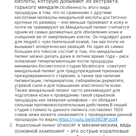
кислоты, которую добывают из экстракта
горького миндаля.
Особенность этого вида
процедуры в том, что по сравнению с другими
кислотами молекулы миндальной кислоты достаточно
крупные по размеру – они меньше проникают в кожу и
почти не травмируют ее.Миндальный пилинг считается
одним из самых деликатных для обновления кожи и
очищения ее от омертвевших клеток. Он подойдет даже
для людей с чувствительной кожей, так как почти не
вызывает аллергических реакций. Но один из самых
больших его плюсов состоит в том, что миндальный
пилинг можно делать даже в летнее время года – риск
появления гиперпигментации после процедуры
минимален.Косметологи студии Myskincare советуют
миндальный пилинг для предупреждения признаков
преждевременного старения, а также при наличии
пигментации, гиперкератозе, себорейном дерматите,
угревой сыпи и для повышения эластичности кожи.
Также миндальный пилинг часто рекомендуют для
подготовки кожи к проведению такой серьезной
процедуры как лазерная шлифовка – он обладает
сильным противовоспалительным действием.В нашей
студии стоимость данного пилинга составляет 1500
сомов ниже можете ознакомится с проведением данной
процедуры по видео.
https://youtu.be/bi3BZ8PJo28
относят к механическим, ведь
Коралловый пилинг
основной компонент – это острые коралловые