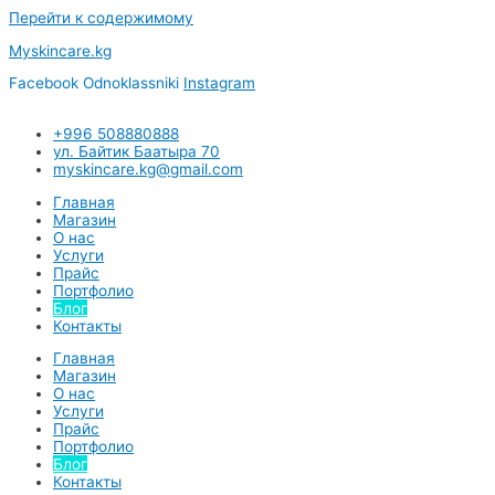
Перейти к содержимому
Myskincare.kg
Facebook
Odnoklassniki
Instagram
+996 508880888
ул. Байтик Баатыра 70
myskincare.kg@gmail.com
Главная
Магазин
О нас
Услуги
Прайс
Портфолио
Блог
Контакты
Главная
Магазин
О нас
Услуги
Прайс
Портфолио
Блог
Контакты