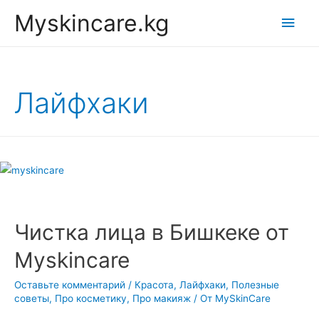
Myskincare.kg
Глав
мен
Лайфхаки
Чистка лица в Бишкеке от
Myskincare
Оставьте комментарий
/
Красота
,
Лайфхаки
,
Полезные
советы
,
Про косметику
,
Про макияж
/ От
MySkinCare